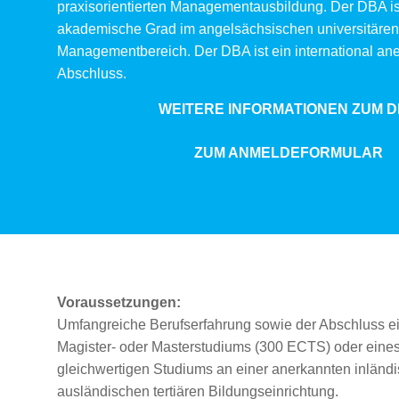
praxisorientierten Managementausbildung. Der DBA is
akademische Grad im angelsächsischen universitären
Managementbereich. Der DBA ist ein international an
Abschluss.
WEITERE INFORMATIONEN ZUM 
ZUM ANMELDEFORMULAR
Voraussetzungen:
Umfangreiche Berufserfahrung sowie der Abschluss e
Magister- oder Masterstudiums (300 ECTS) oder eine
gleichwertigen Studiums an einer anerkannten inländ
ausländischen tertiären Bildungseinrichtung.