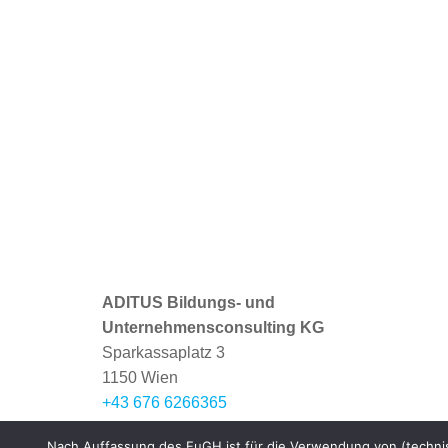
ADITUS Bildungs- und
Unternehmensconsulting KG
Sparkassaplatz 3
1150 Wien
+43 676 6266365
office@aditus.at
Nach Auffassung des EuGH ist für die Verwendung von (technisc