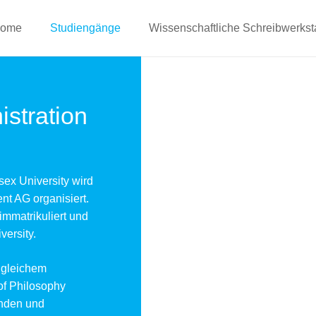
ome
Studiengänge
Wissenschaftliche Schreibwerksta
istration
ex University wird
t AG organisiert.
immatrikuliert und
versity.
f gleichem
of Philosophy
enden und