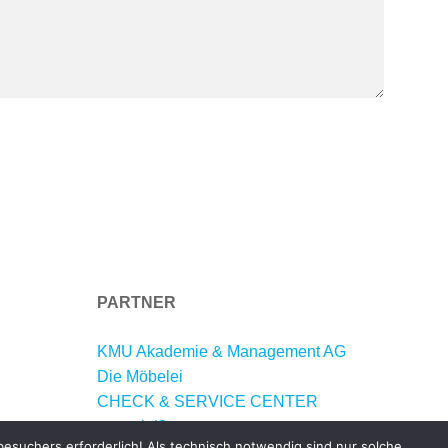
PARTNER
KMU Akademie & Management AG
Die Möbelei
CHECK & SERVICE CENTER
potential2go
esuchers erforderlich! Als technisch notwendig sind nur solche