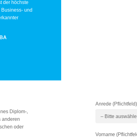
t der höchste
 Business- und
erkannter
DBA
Anrede (Pflichtfeld)
ines Diplom-,
s anderen
ischen oder
Vorname (Pflichtfel